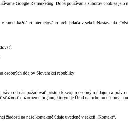
oužívame Google Remarketing. Doba používania súborov cookies je 6 
 v rámci každého internetového prehliadača v sekcii Nastavenia. Ods
adovať:
a
nu osobných údajov Slovenskej republiky
á právo od nás požadovať prístup k svojim osobným údajom a právo n
ať sťažnosť dozornému orgánu, ktorým je Úrad na ochranu osobných úd
ej žiadosti na naše kontaktné údaje uvedené v sekcii „Kontakt“.