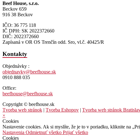
Beef House, s.r.o.
Beckov 659
916 38 Beckov
IČO: 36 775 118
IČ DPH: SK 2022372660
DIČ: 2022372660
Zapísaná v OR OS Trenčín odd. Sro, vl.č. 40425/R
Kontakty
Objednávky :
objednavky@beefhouse.sk
0910 888 035
Office:
beefhouse@beefhouse.sk
Copyright © beefhouse.sk
Tvorba web stránok
|
Tvorba Eshopov
|
Tvorba web stránok Bratisla
×
Cookies
Nastavenie cookies. Ak si myslíte, že je to v poriadku, kliknite na „
Nastavenia
Odmietnuť všetko
Prijať všetko
Cookies