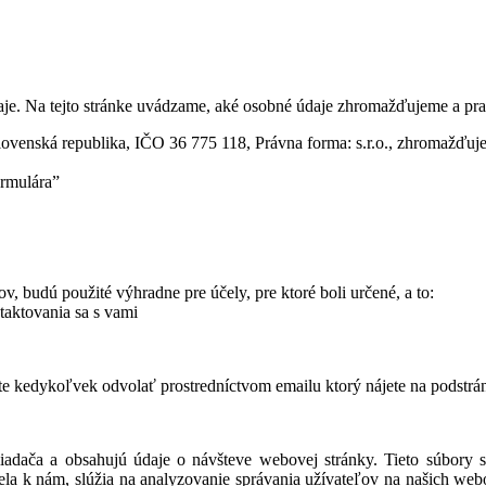
je. Na tejto stránke uvádzame, aké osobné údaje zhromažďujeme a pra
ovenská republika, IČO 36 775 118, Právna forma: s.r.o., zhromažďuje
ormulára”
, budú použité výhradne pre účely, pre ktoré boli určené, a to:
taktovania sa s vami
e kedykoľvek odvolať prostredníctvom emailu ktorý nájete na podstrá
liadača a obsahujú údaje o návšteve webovej stránky. Tieto súbory 
siela k nám, slúžia na analyzovanie správania užívateľov na našich web