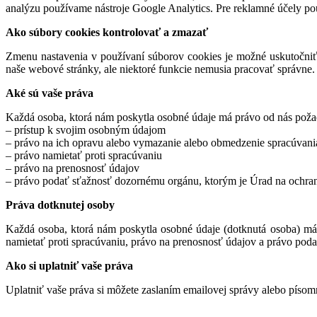
analýzu používame nástroje Google Analytics. Pre reklamné účely p
Ako súbory cookies kontrolovať a zmazať
Zmenu nastavenia v používaní súborov cookies je možné uskutočniť
naše webové stránky, ale niektoré funkcie nemusia pracovať správne.
Aké sú vaše práva
Každá osoba, ktorá nám poskytla osobné údaje má právo od nás pož
– prístup k svojim osobným údajom
– právo na ich opravu alebo vymazanie alebo obmedzenie spracúvani
– právo namietať proti spracúvaniu
– právo na prenosnosť údajov
– právo podať sťažnosť dozornému orgánu, ktorým je Úrad na ochra
Práva dotknutej osoby
Každá osoba, ktorá nám poskytla osobné údaje (dotknutá osoba) m
namietať proti spracúvaniu, právo na prenosnosť údajov a právo pod
Ako si uplatniť vaše práva
Uplatniť vaše práva si môžete zaslaním emailovej správy alebo písomn