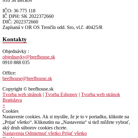
916 38 Beckov
IČO: 36 775 118
IČ DPH: SK 2022372660
DIČ: 2022372660
Zapísaná v OR OS Trenčín odd. Sro, vl.č. 40425/R
Kontakty
Objednávky :
objednavky@beefhouse.sk
0910 888 035
Office:
beefhouse@beefhouse.sk
Copyright © beefhouse.sk
Tvorba web stránok
|
Tvorba Eshopov
|
Tvorba web stránok
Bratislava
×
Cookies
Nastavenie cookies. Ak si myslíte, že je to v poriadku, kliknite na
„Prijať všetko“. Kliknutím na „Nastavenia“ si tiež môžete vybrať,
aký druh súborov cookies chcete.
Nastavenia
Odmietnuť všetko
Prijať všetko