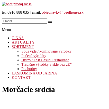
Prejsť
na
tel: 0910 888 035 | email:
objednavky@beefhouse.sk
obsah
Beef
house
predaj
Menu
mäsa
a
O NÁS
výrobkov
AKTUALITY
SORTIMENT
Sous vide / konfitované výrobky
Pečené výrobky
Bistro / Fast Casual Restaurant
Tradičné výrobky v skle bez „E“
Pochutiny
LASKOMINA OD JARINA
KONTAKT
Morčacie srdcia