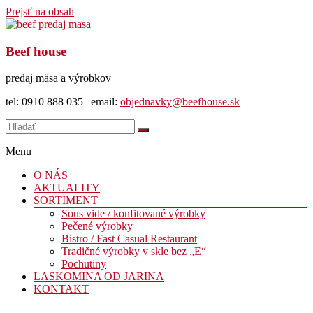
Prejsť na obsah
Beef house
predaj mäsa a výrobkov
tel: 0910 888 035 | email:
objednavky@beefhouse.sk
Menu
O NÁS
AKTUALITY
SORTIMENT
Sous vide / konfitované výrobky
Pečené výrobky
Bistro / Fast Casual Restaurant
Tradičné výrobky v skle bez „E“
Pochutiny
LASKOMINA OD JARINA
KONTAKT