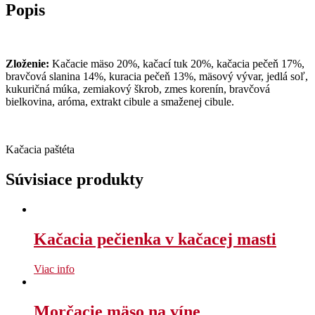
Popis
Zloženie:
Kačacie mäso 20%, kačací tuk 20%, kačacia pečeň 17%,
bravčová slanina 14%, kuracia pečeň 13%, mäsový vývar, jedlá soľ,
kukuričná múka, zemiakový škrob, zmes korenín, bravčová
bielkovina, aróma, extrakt cibule a smaženej cibule.
Kačacia paštéta
Súvisiace produkty
Kačacia pečienka v kačacej masti
Viac info
Morčacie mäso na víne