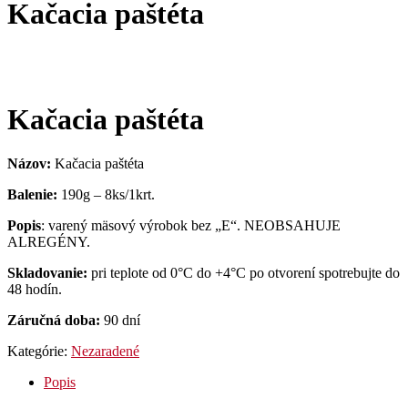
Kačacia paštéta
Kačacia paštéta
Názov:
Kačacia paštéta
Balenie:
190g – 8ks/1krt.
Popis
: varený mäsový výrobok bez „E“. NEOBSAHUJE
ALREGÉNY.
Skladovanie:
pri teplote od 0°C do +4°C po otvorení spotrebujte do
48 hodín.
Záručná doba:
90 dní
Kategórie:
Nezaradené
Popis