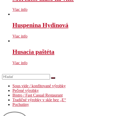
Viac info
Huspenina Hydinová
Viac info
Husacia paštéta
Viac info
Sous vide / konfitované výrobky
Pečené výrobky
Bistro / Fast Casual Restaurant
Tradičné výrobky v skle bez „E“
Pochutiny