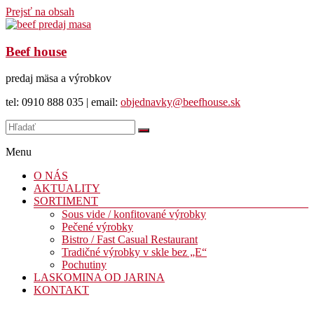
Prejsť na obsah
Beef house
predaj mäsa a výrobkov
tel: 0910 888 035 | email:
objednavky@beefhouse.sk
Menu
O NÁS
AKTUALITY
SORTIMENT
Sous vide / konfitované výrobky
Pečené výrobky
Bistro / Fast Casual Restaurant
Tradičné výrobky v skle bez „E“
Pochutiny
LASKOMINA OD JARINA
KONTAKT