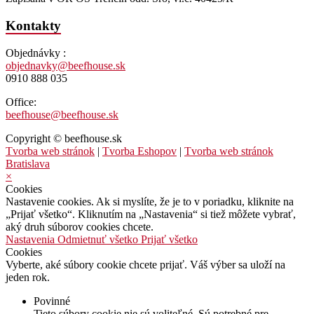
Kontakty
Objednávky :
objednavky@beefhouse.sk
0910 888 035
Office:
beefhouse@beefhouse.sk
Copyright © beefhouse.sk
Tvorba web stránok
|
Tvorba Eshopov
|
Tvorba web stránok
Bratislava
×
Cookies
Nastavenie cookies. Ak si myslíte, že je to v poriadku, kliknite na
„Prijať všetko“. Kliknutím na „Nastavenia“ si tiež môžete vybrať,
aký druh súborov cookies chcete.
Nastavenia
Odmietnuť všetko
Prijať všetko
Cookies
Vyberte, aké súbory cookie chcete prijať. Váš výber sa uloží na
jeden rok.
Povinné
Tieto súbory cookie nie sú voliteľné. Sú potrebné pre