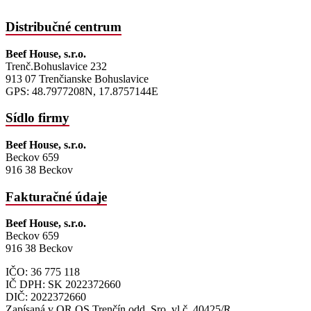
Distribučné centrum
Beef House, s.r.o.
Trenč.Bohuslavice 232
913 07 Trenčianske Bohuslavice
GPS: 48.7977208N, 17.8757144E
Sídlo firmy
Beef House, s.r.o.
Beckov 659
916 38 Beckov
Fakturačné údaje
Beef House, s.r.o.
Beckov 659
916 38 Beckov
IČO: 36 775 118
IČ DPH: SK 2022372660
DIČ: 2022372660
Zapísaná v OR OS Trenčín odd. Sro, vl.č. 40425/R