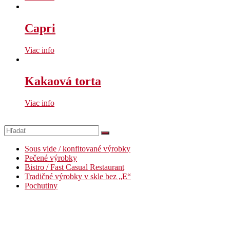
Capri
Viac info
Kakaová torta
Viac info
Sous vide / konfitované výrobky
Pečené výrobky
Bistro / Fast Casual Restaurant
Tradičné výrobky v skle bez „E“
Pochutiny